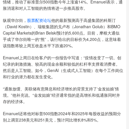
情绪，推动了标准普尔500指数今年上涨逾14%。Emanuel表示，通
胀消退和对人工智能的热情将进一步推高股市。
纵观华尔街，
股票配资论坛
他的最新预测高于高盛集团的科斯汀
（David Kostin）、瑞银集团的戈卢布（Jonathan Golub）和BMO
Capital Markets的Brian Belski预计的5,600点。目前，摩根大通似
乎成了华尔街唯一的“熊”，该行给出的目标价为4,200点，这意味着
该指数将较上周五收盘水平下跌逾20%。
Emanuel上周日在给客户的一份报告中写道：“疫情改变了一切。创
纪录的刺激措施、较高的现金余额和较低的杠杆率支撑着消费者。
然后是人工智能。如今，GenAI（生成式人工智能）在每个工作岗位
和行业的潜力都在发生变化。
“通胀放缓、美联储有意降息和经济增长的背景支持了‘金发姑娘’情
境。”他补充说。“金发姑娘”经济通常指的是高增长和低通胀同时并
存的经济体。
Emanuel还将他对标普500指数2024年和2025年每股收益的预期分
别上调至238美元和251美元，预计同比增长8%和5%。