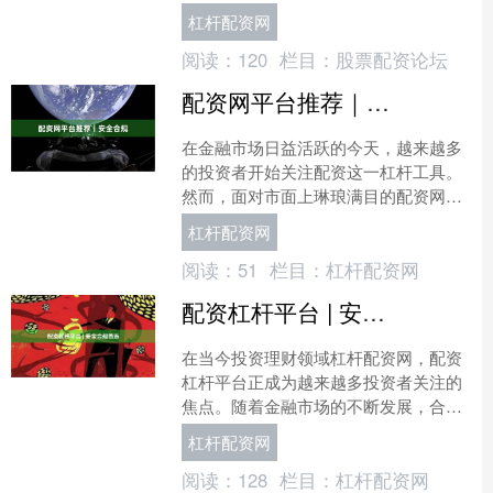
为连接投资者与市场的重要桥梁。这类
杠杆配资网
工具不仅提供杠杆交易功能....
阅读：
120
栏目：
股票配资论坛
配资网平台推荐｜安全合规
在金融市场日益活跃的今天，越来越多
的投资者开始关注配资这一杠杆工具。
然而，面对市面上琳琅满目的配资网平
台，如何挑选一个既安全又合规的平台
杠杆配资网
杠杆配资网，成为许多投资....
阅读：
51
栏目：
杠杆配资网
配资杠杆平台 | 安全合规首选
在当今投资理财领域杠杆配资网，配资
杠杆平台正成为越来越多投资者关注的
焦点。随着金融市场的不断发展，合理
运用杠杆工具能够帮助投资者在控制风
杠杆配资网
险的前提下放大收益。然而....
阅读：
128
栏目：
杠杆配资网